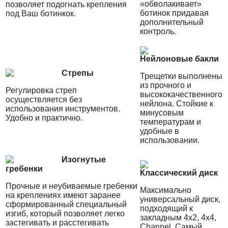
«обволакивает»
позволяет подогнать крепления
ботинок придавая
под Ваш ботинкок.
дополнительный
контроль.
Нейлоновые бакли
Стрепы
Трещетки выполнены
из прочного и
Регулировка стреп
высококачественного
осуществляется без
нейлона. Стойкие к
использования инструментов.
минусовым
Удобно и практично.
температурам и
удобные в
использовании.
Изогнутые
гребенки
Классический диск
Прочные и неубиваемые гребенки
Максимально
на креплениях имеют заранее
универсальный диск,
сформированный специальный
подходящий к
изгиб, который позволяет легко
закладным 4х2, 4х4,
застегивать и расстегивать
Channel. Самый