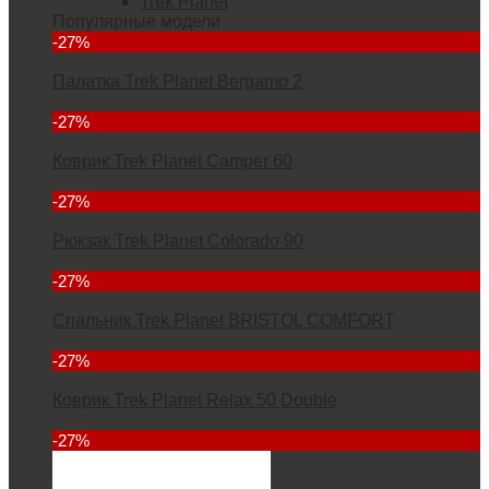
Trek Planet
Популярные модели
-27%
Палатка Trek Planet Bergamo 2
5832
-27%
Коврик Trek Planet Camper 60
2912
-27%
Рюкзак Trek Planet Colorado 90
6927
-27%
Спальник Trek Planet BRISTOL COMFORT
3934
-27%
Коврик Trek Planet Relax 50 Double
7000
-27%