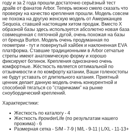
году и за 2 года прошли достаточно серьёзный тест
драйв от фанатов Arbor. Теперь можно смело сказать что
проверку на качество крепления прошли. Модель совсем
не похожа на другую женскую модель от Американцев
Sequoia, ставшей настоящим хитом продаж. Вместо X
образной базы здесь используется абсолютно новая база
совмещенная с пяточной дугой, очень похожая на базы
от бренда Burton. Модель очень продуманная по
геометрии - тут и повернутый хайбек и наклоненная EVA
платформа. Ставшие традиционными в Arbor сетчатые
стрепы имеют анатомическую форму и хорошо
фиксируют ботинок. Крепления однозначно очень
комфортные. Жёсткость является оптимальной по
отзывчивости и по комфорту катании, Ваши голеностопы
не будут уставать от длительного катания. Приятный
ценник делает данную модель очень конкурентной и
способной тягаться со "старичками" на рынке
сноубордический креплений.
Характеристики:
Жесткость по каталогу - 4
Жесткость #powderLife (по результатам нашего
прожима) - 6
Размерная сетка - S/M - 7-9 | M/L - 9-11 | L/XL - 11-13+