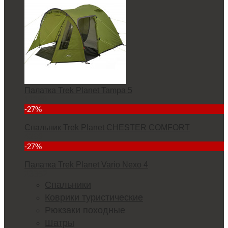
Палатка Trek Planet Tampa 5
11380
-27%
Спальник Trek Planet CHESTER COMFORT
4299
-27%
Палатка Trek Planet Vario Nexo 4
23352
Спальники
Коврики туристические
Рюкзаки походные
Шатры