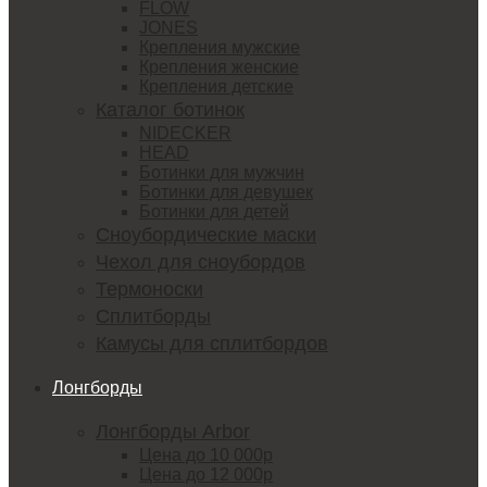
FLOW
JONES
Крепления мужские
Крепления женские
Крепления детские
Каталог ботинок
NIDECKER
HEAD
Ботинки для мужчин
Ботинки для девушек
Ботинки для детей
Сноубордические маски
Чехол для сноубордов
Термоноски
Сплитборды
Камусы для сплитбордов
Лонгборды
Лонгборды Arbor
Цена до 10 000р
Цена до 12 000р