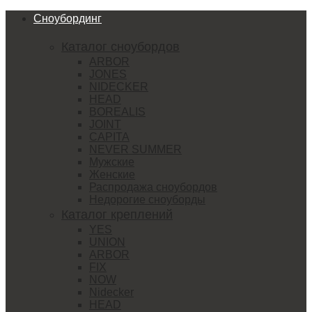
Сноубординг
Каталог сноубордов
ARBOR
JONES
NIDECKER
HEAD
BOREALIS
JOINT
CAPITA
NEVER SUMMER
Мужские
Женские
Распродажа сноубордов
Недорогие сноуборды
Каталог креплений
YES
UNION
ARBOR
FIX
NOW
Nidecker
HEAD