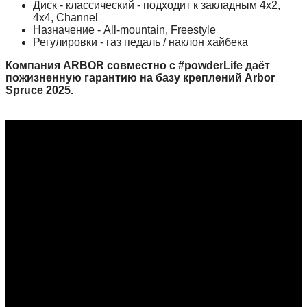
Диск - классический - подходит к закладным 4x2,
4x4, Channel
Назначение - All-mountain, Freestyle
Регулировки - газ педаль / наклон хайбека
Компания ARBOR совместно с #powderLife даёт
пожизненную гарантию на базу креплений Arbor
Spruce 2025.