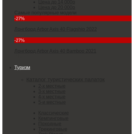
Цена до 14 000р
Цена до 20 000р
Самые популярные модели
-27%
Лонгборд Arbor Axis 40 Flagship 2022
18235
-27%
Лонгборд Arbor Axis 40 Bamboo 2021
21952
Туризм
Каталог туристических палаток
2-х местные
3-х местные
4-х местные
5-и местные
Классические
Кемпинговые
Походные
Трекинговые