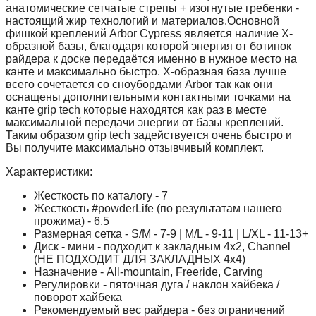
анатомические сетчатые стрепы + изогнутые гребенки -
настоящий жир технологий и материалов.Основной
фишкой креплений Arbor Cypress является наличие Х-
образной базы, благодаря которой энергия от ботинок
райдера к доске передаётся именно в нужное место на
канте и максимально быстро. Х-образная база лучше
всего сочетается со сноубордами Arbor так как они
оснащены дополнительными контактными точками на
канте grip tech которые находятся как раз в месте
максимальной передачи энергии от базы креплений.
Таким образом grip tech задействуется очень быстро и
Вы получите максимально отзывчивый комплект.
Характеристики:
Жесткость по каталогу - 7
Жесткость #powderLife (по результатам нашего
прожима) - 6,5
Размерная сетка - S/M - 7-9 | M/L - 9-11 | L/XL - 11-13+
Диск - мини - подходит к закладным 4x2, Channel
(НЕ ПОДХОДИТ ДЛЯ ЗАКЛАДНЫХ 4х4)
Назначение - All-mountain, Freeride, Carving
Регулировки - пяточная дуга / наклон хайбека /
поворот хайбека
Рекомендуемый вес райдера - без ограничений