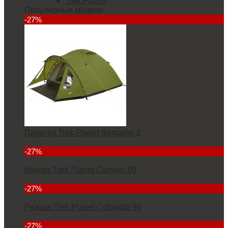
Trek Planet
Популярные модели
-27%
Палатка Trek Planet Bergamo 2
5832
-27%
Коврик Trek Planet Camper 60
2912
-27%
Рюкзак Trek Planet Colorado 90
6927
-27%