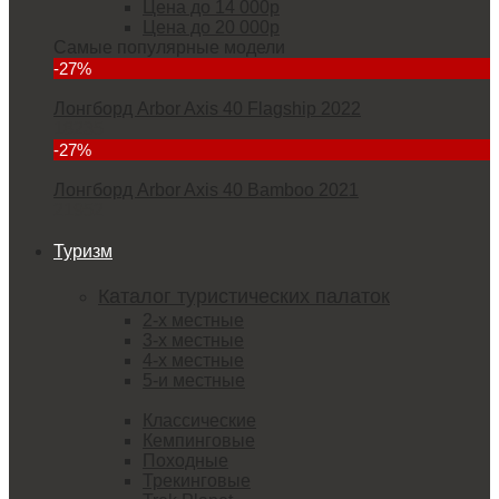
Цена до 14 000р
Цена до 20 000р
Самые популярные модели
-27%
Лонгборд Arbor Axis 40 Flagship 2022
18235
-27%
Лонгборд Arbor Axis 40 Bamboo 2021
21952
Туризм
Каталог туристических палаток
2-х местные
3-х местные
4-х местные
5-и местные
Классические
Кемпинговые
Походные
Трекинговые