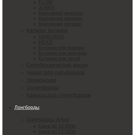
FLOW
JONES
Крепления мужские
Крепления женские
Крепления детские
Каталог ботинок
NIDECKER
HEAD
Ботинки для мужчин
Ботинки для девушек
Ботинки для детей
Сноубордические маски
Чехол для сноубордов
Термоноски
Сплитборды
Камусы для сплитбордов
Лонгборды
Лонгборды Arbor
Цена до 10 000р
Цена до 12 000р