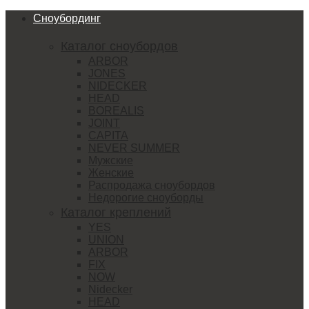
Сноубординг
Каталог сноубордов
ARBOR
JONES
NIDECKER
HEAD
BOREALIS
JOINT
CAPITA
NEVER SUMMER
Мужские
Женские
Распродажа сноубордов
Недорогие сноуборды
Каталог креплений
YES
UNION
ARBOR
FIX
NOW
Nidecker
HEAD