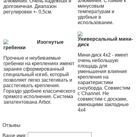
алюминия. Стойкие к
алюминия. Очень надежная и
минусовым
долговечная. Диапазон
температурам и
регулировки +- 0,5см.
удобные в
использовании.
Универсальный мини-
Изогнутые
диск
гребенки
Мини-диск 4х2 - имеет
Прочные и неубиваемые
очень небольшую
гребенки на креплениях имеют
площадь для
заранее сформированный
уменьшения влияния
специальный изгиб, который
крепления на
позволяет легко застегивать и
характеристики
расстегивать крепления.
сноуборда. Совместим
Гораздо удобнее классического
с Channel. Не
прямого исполнения. Система
совместим с досками,
запатентована Arbor.
имеющими закладные
4х4
Отзывы
Ваше имя: