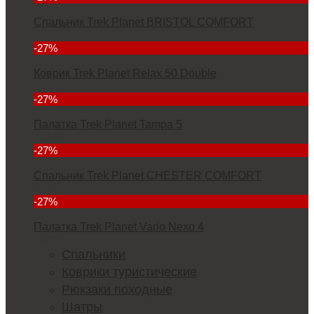
Спальник Trek Planet BRISTOL COMFORT
3934
-27%
Коврик Trek Planet Relax 50 Double
7000
-27%
Палатка Trek Planet Tampa 5
11380
-27%
Спальник Trek Planet CHESTER COMFORT
4299
-27%
Палатка Trek Planet Vario Nexo 4
23352
Спальники
Коврики туристические
Рюкзаки походные
Шатры