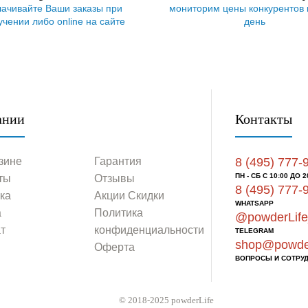
ачивайте Ваши заказы при
мониторим цены конкурентов
учении либо online на сайте
день
ании
Контакты
зине
Гарантия
8 (495) 777-
ПН - СБ C 10:00 ДО 2
ты
Отзывы
8 (495) 777-
ка
Акции Скидки
WHATSAPP
а
Политика
@powderLife
т
конфиденциальности
TELEGRAM
shop@powder
Оферта
ВОПРОСЫ И СОТРУ
© 2018-2025 powderLife