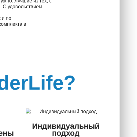
нужно. Лучшие из тех, с
. С удовольствием
 и по
комплекта в
derLife?
Индивидуальный
ены
подход