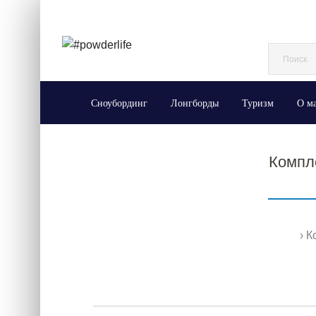
Сноубординг
Лонгборды
Туризм
О м
Компл
К