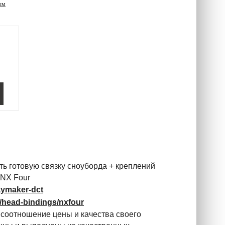
ым
ть готовую связку сноуборда + креплений
 NX Four
aymaker-dct
s/head-bindings/nxfour
 соотношение цены и качества своего