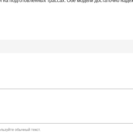
бя на подготовленных трассах. Обе модели достаточно над
льзуйте обычный текст.