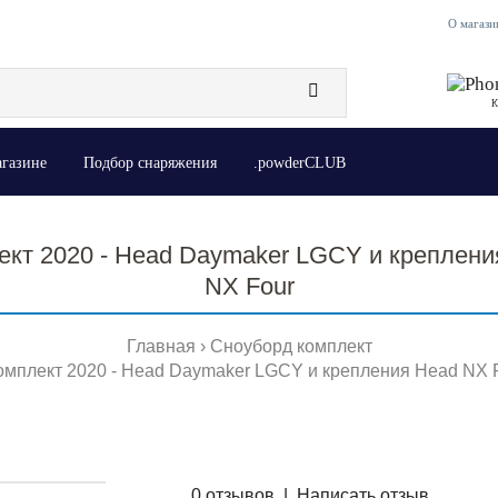
О магази
К
агазине
Подбор снаряжения
.powderCLUB
ект 2020 - Head Daymaker LGCY и креплени
NX Four
Главная
Сноуборд комплект
омплект 2020 - Head Daymaker LGCY и крепления Head NX 
0 отзывов
|
Написать отзыв