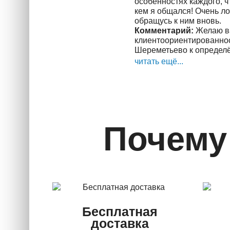
особенностях каждого, чт
кем я общался! Очень л
обращусь к ним вновь.
Комментарий:
Желаю ва
клиентоориентированност
Шереметьево к определён
читать ещё...
Почему
Бесплатная
доставка