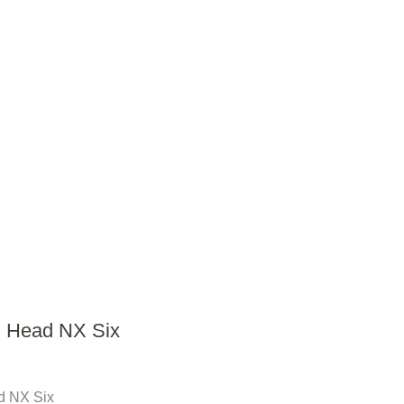
я Head NX Six
d NX Six