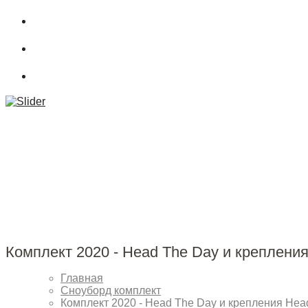
О магазине
Подбор снаряжения
.powderCLUB
Комплект 2020 - Head The Day и креплени
Главная
Сноуборд комплект
Комплект 2020 - Head The Day и крепления Hea