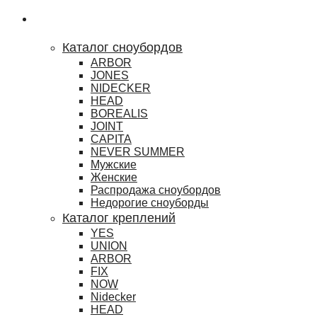
Сноубординг
Каталог сноубордов
ARBOR
JONES
NIDECKER
HEAD
BOREALIS
JOINT
CAPITA
NEVER SUMMER
Мужские
Женские
Распродажа сноубордов
Недорогие сноуборды
Каталог креплений
YES
UNION
ARBOR
FIX
NOW
Nidecker
HEAD