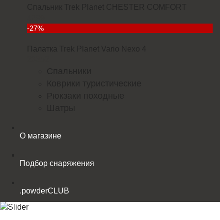
Спальник Trek Planet CHESTER COMFORT
4299
-27%
Палатка Trek Planet Vario Nexo 4
23352
Спальники
Коврики туристические
Рюкзаки походные
Шатры
О магазине
Подбор снаряжения
.powderCLUB