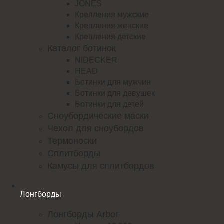
JONES
Крепления мужские
Крепления женские
Крепления детские
Каталог ботинок
NIDECKER
HEAD
Ботинки для мужчин
Ботинки для девушек
Ботинки для детей
Сноубордические маски
Чехол для сноубордов
Термоноски
Сплитборды
Камусы для сплитбордов
Лонгборды
Лонгборды Arbor