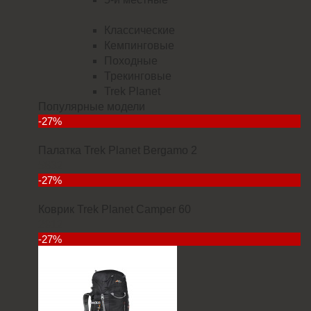
Классические
Кемпинговые
Походные
Трекинговые
Trek Planet
Популярные модели
-27%
Палатка Trek Planet Bergamo 2
5832
-27%
Коврик Trek Planet Camper 60
2912
-27%