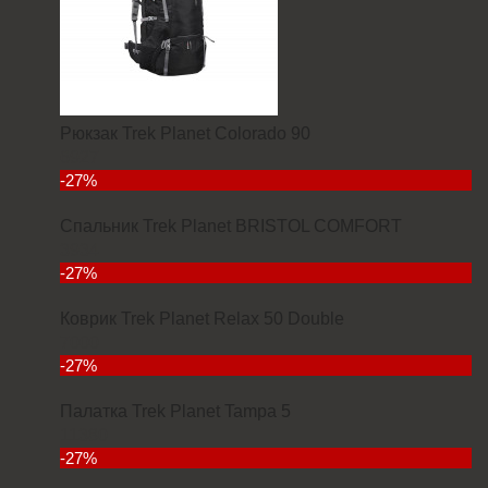
Рюкзак Trek Planet Colorado 90
6927
-27%
Спальник Trek Planet BRISTOL COMFORT
3934
-27%
Коврик Trek Planet Relax 50 Double
7000
-27%
Палатка Trek Planet Tampa 5
11380
-27%