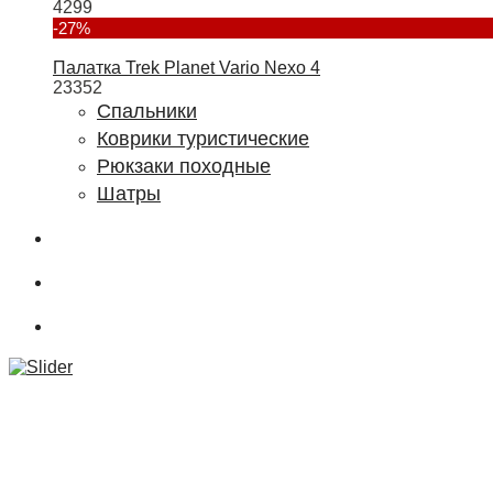
4299
-27%
Палатка Trek Planet Vario Nexo 4
23352
Спальники
Коврики туристические
Рюкзаки походные
Шатры
О магазине
Подбор снаряжения
.powderCLUB