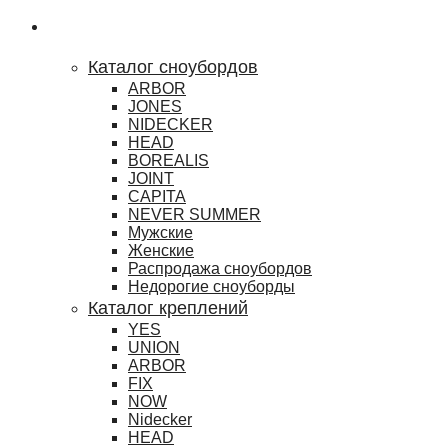
Сноубординг
Каталог сноубордов
ARBOR
JONES
NIDECKER
HEAD
BOREALIS
JOINT
CAPITA
NEVER SUMMER
Мужские
Женские
Распродажа сноубордов
Недорогие сноуборды
Каталог креплений
YES
UNION
ARBOR
FIX
NOW
Nidecker
HEAD