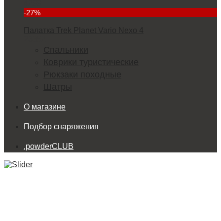
4299
-27%
Палатка Trek Planet Vario Nexo 4
23352
Спальники
Коврики туристические
Рюкзаки походные
Шатры
О магазине
Подбор снаряжения
.powderCLUB