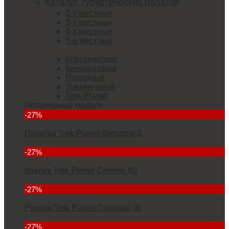
Каталог туристических палаток
2-х местные
3-х местные
4-х местные
5-и местные
Классические
Кемпинговые
Походные
Трекинговые
Trek Planet
Популярные модели
-27%
Палатка Trek Planet Bergamo 2
5832
-27%
Коврик Trek Planet Camper 60
2912
-27%
Рюкзак Trek Planet Colorado 90
6927
-27%