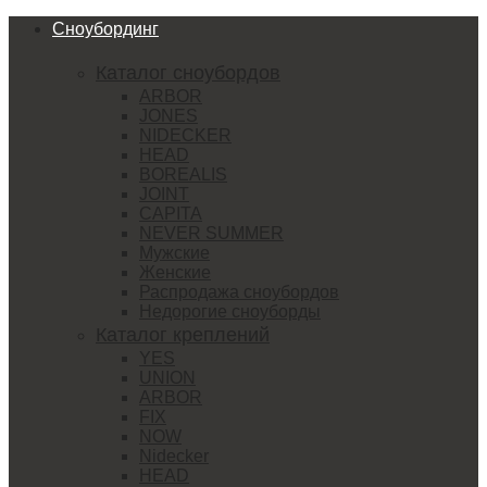
Сноубординг
Каталог сноубордов
ARBOR
JONES
NIDECKER
HEAD
BOREALIS
JOINT
CAPITA
NEVER SUMMER
Мужские
Женские
Распродажа сноубордов
Недорогие сноуборды
Каталог креплений
YES
UNION
ARBOR
FIX
NOW
Nidecker
HEAD