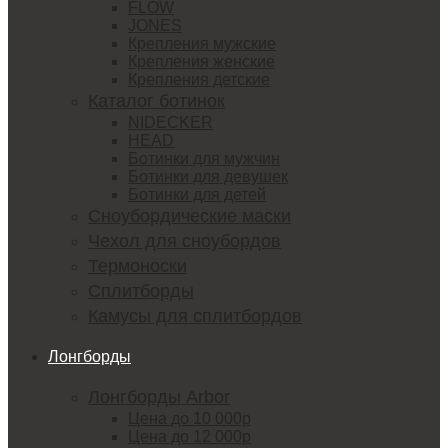
FLOW
JONES
Крепления мужские
Крепления женские
Крепления детские
Каталог ботинок
NIDECKER
HEAD
Ботинки для мужчин
Ботинки для девушек
Ботинки для детей
Сноубордические маски
Чехол для сноубордов
Термоноски
Сплитборды
Камусы для сплитбордов
Лонгборды
Лонгборды Arbor
Цена до 10 000р
Цена до 12 000р