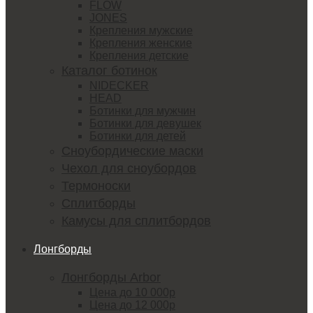
FLOW
JONES
Крепления мужские
Крепления женские
Крепления детские
Каталог ботинок
NIDECKER
HEAD
Ботинки для мужчин
Ботинки для девушек
Ботинки для детей
Сноубордические маски
Чехол для сноубордов
Термоноски
Сплитборды
Камусы для сплитбордов
Лонгборды
Лонгборды Arbor
Цена до 10 000р
Цена до 12 000р