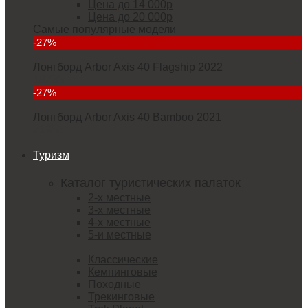
Цена до 14 000р
Цена до 20 000р
Самые популярные модели
-27%
Лонгборд Arbor Axis 40 Flagship 2022
18235
-27%
Лонгборд Arbor Axis 40 Bamboo 2021
21952
Туризм
Каталог туристических палаток
2-х местные
3-х местные
4-х местные
5-и местные
Классические
Кемпинговые
Походные
Трекинговые