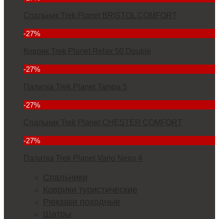
Спальник Trek Planet BRISTOL COMFORT
3934
-27%
Коврик Trek Planet Relax 50 Double
7000
-27%
Палатка Trek Planet Tampa 5
11380
-27%
Спальник Trek Planet CHESTER COMFORT
4299
-27%
Палатка Trek Planet Vario Nexo 4
23352
Спальники
Коврики туристические
Рюкзаки походные
Шатры