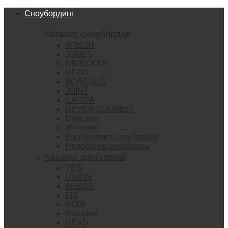
Сноубординг
Каталог сноубордов
ARBOR
JONES
NIDECKER
HEAD
BOREALIS
JOINT
CAPITA
NEVER SUMMER
Мужские
Женские
Распродажа сноубордов
Недорогие сноуборды
Каталог креплений
YES
UNION
ARBOR
FIX
NOW
Nidecker
HEAD