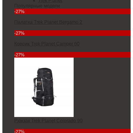
Trek Planet
Популярные модели
-27%
Палатка Trek Planet Bergamo 2
5832
-27%
Коврик Trek Planet Camper 60
2912
-27%
Рюкзак Trek Planet Colorado 90
6927
-27%