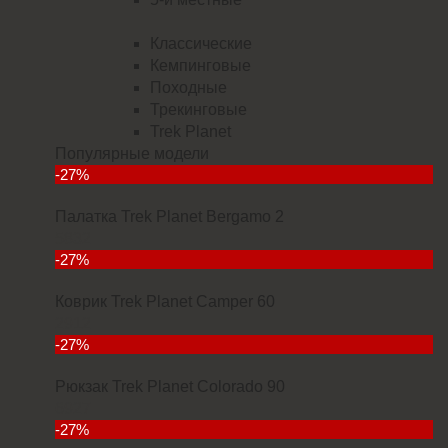
Классические
Кемпинговые
Походные
Трекинговые
Trek Planet
Популярные модели
-27%
Палатка Trek Planet Bergamo 2
5832
-27%
Коврик Trek Planet Camper 60
2912
-27%
Рюкзак Trek Planet Colorado 90
6927
-27%