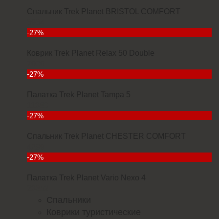
Спальник Trek Planet BRISTOL COMFORT
3934
-27%
Коврик Trek Planet Relax 50 Double
7000
-27%
Палатка Trek Planet Tampa 5
11380
-27%
Спальник Trek Planet CHESTER COMFORT
4299
-27%
Палатка Trek Planet Vario Nexo 4
23352
Спальники
Коврики туристические