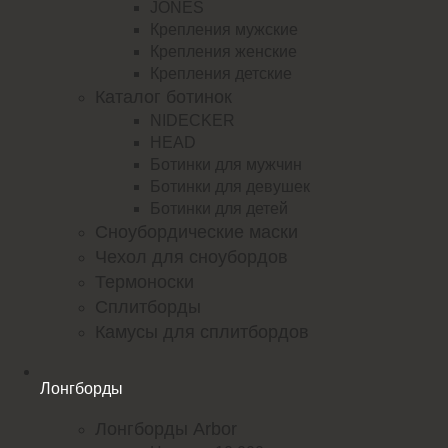
JONES
Крепления мужские
Крепления женские
Крепления детские
Каталог ботинок
NIDECKER
HEAD
Ботинки для мужчин
Ботинки для девушек
Ботинки для детей
Сноубордические маски
Чехол для сноубордов
Термоноски
Сплитборды
Камусы для сплитбордов
Лонгборды
Лонгборды Arbor