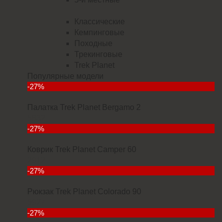
Классические
Кемпинговые
Походные
Трекинговые
Trek Planet
Популярные модели
-27%
Палатка Trek Planet Bergamo 2
5832
-27%
Коврик Trek Planet Camper 60
2912
-27%
Рюкзак Trek Planet Colorado 90
6927
-27%