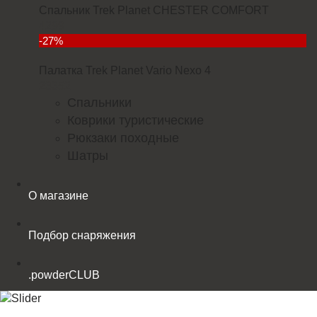
Спальник Trek Planet CHESTER COMFORT
4299
-27%
Палатка Trek Planet Vario Nexo 4
23352
Спальники
Коврики туристические
Рюкзаки походные
Шатры
О магазине
Подбор снаряжения
.powderCLUB