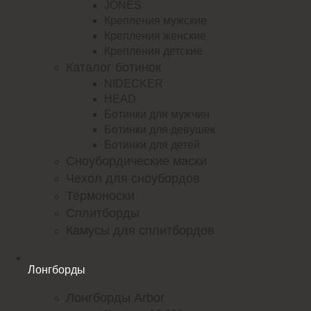
JONES
Крепления мужские
Крепления женские
Крепления детские
Каталог ботинок
NIDECKER
HEAD
Ботинки для мужчин
Ботинки для девушек
Ботинки для детей
Сноубордические маски
Чехол для сноубордов
Термоноски
Сплитборды
Камусы для сплитбордов
Лонгборды
Лонгборды Arbor