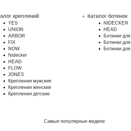
талог креплений
Каталог ботинок
YES
NIDECKER
UNION
HEAD
ARBOR
Ботинки для
FIX
Ботинки для
NOW
Ботинки для
Nidecker
HEAD
FLOW
JONES
Крепления мужские
Крепления женские
Крепления детские
Самые популярные модели