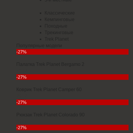
Классические
Кемпинговые
Походные
Трекинговые
Trek Planet
Популярные модели
-27%
Палатка Trek Planet Bergamo 2
5832
-27%
Коврик Trek Planet Camper 60
2912
-27%
Рюкзак Trek Planet Colorado 90
6927
-27%