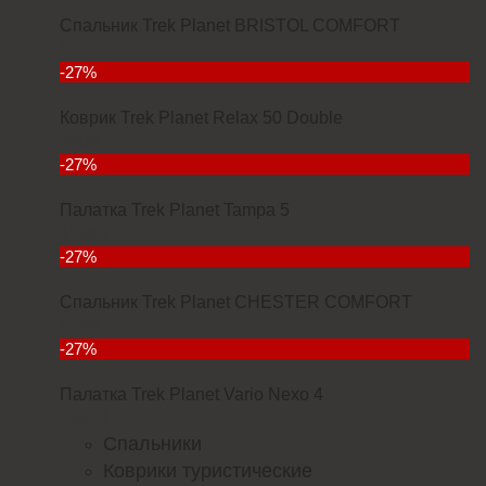
Спальник Trek Planet BRISTOL COMFORT
3934
-27%
Коврик Trek Planet Relax 50 Double
7000
-27%
Палатка Trek Planet Tampa 5
11380
-27%
Спальник Trek Planet CHESTER COMFORT
4299
-27%
Палатка Trek Planet Vario Nexo 4
23352
Спальники
Коврики туристические