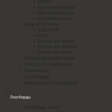
JONES
Крепления мужские
Крепления женские
Крепления детские
Каталог ботинок
NIDECKER
HEAD
Ботинки для мужчин
Ботинки для девушек
Ботинки для детей
Сноубордические маски
Чехол для сноубордов
Термоноски
Сплитборды
Камусы для сплитбордов
Лонгборды
Лонгборды Arbor