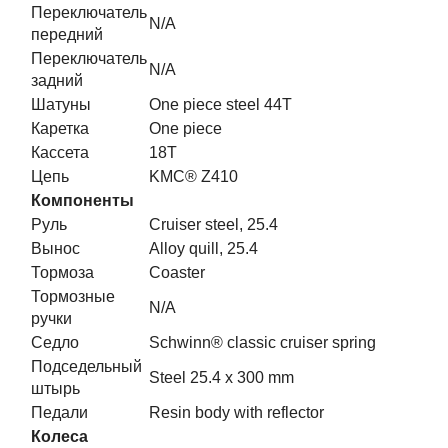
Переключатель
N/A
передний
Переключатель
N/A
задний
Шатуны
One piece steel 44T
Каретка
One piece
Кассета
18T
Цепь
KMC® Z410
Компоненты
Руль
Cruiser steel, 25.4
Вынос
Alloy quill, 25.4
Тормоза
Coaster
Тормозные
N/A
ручки
Седло
Schwinn® classic cruiser spring
Подседельный
Steel 25.4 x 300 mm
штырь
Педали
Resin body with reflector
Колеса