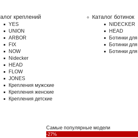
талог креплений
Каталог ботинок
YES
NIDECKER
UNION
HEAD
ARBOR
Ботинки для
FIX
Ботинки для
NOW
Ботинки для
Nidecker
HEAD
FLOW
JONES
Крепления мужские
Крепления женские
Крепления детские
Самые популярные модели
-27%