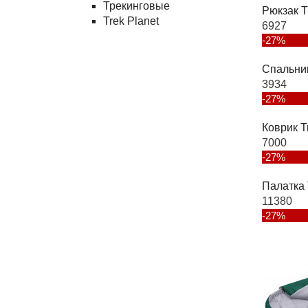
Трекинговые
Рюкзак T
Trek Planet
6927
-27%
Спальни
3934
-27%
Коврик T
7000
-27%
Палатка 
11380
-27%