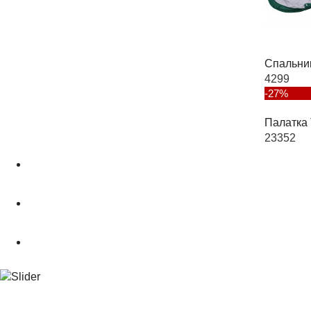
Спальни
4299
-27%
Палатка 
23352
О магазине
Подбор снаряжения
.powderCLUB