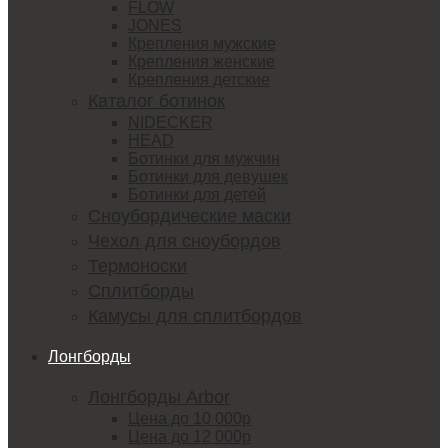
FLOW
JONES
Крепления мужские
Крепления женские
Крепления детские
Каталог ботинок
NIDECKER
HEAD
Ботинки для мужчин
Ботинки для девушек
Ботинки для детей
Сноубордические маски
Чехол для сноубордов
Термоноски
Сплитборды
Камусы для сплитбордов
Лонгборды
Лонгборды Arbor
Цена до 10 000р
Цена до 12 000р