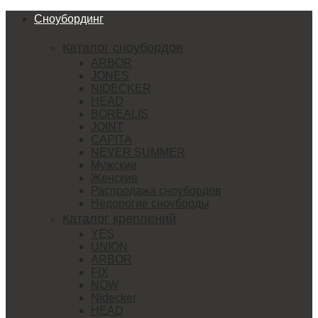
Сноубординг
Каталог сноубордов
ARBOR
JONES
NIDECKER
HEAD
BOREALIS
JOINT
CAPITA
NEVER SUMMER
Мужские
Женские
Распродажа сноубордов
Недорогие сноуборды
Каталог креплений
YES
UNION
ARBOR
FIX
NOW
Nidecker
HEAD