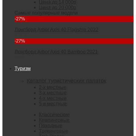
Цена до 14 000р
Цена до 20 000р
Самые популярные модели
-27%
Лонгборд Arbor Axis 40 Flagship 2022
18235
-27%
Лонгборд Arbor Axis 40 Bamboo 2021
21952
Туризм
Каталог туристических палаток
2-х местные
3-х местные
4-х местные
5-и местные
Классические
Кемпинговые
Походные
Трекинговые