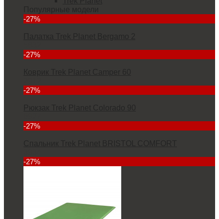
Trek Planet
Популярные модели
-27%
Палатка Trek Planet Bergamo 2
5832
-27%
Коврик Trek Planet Camper 60
2912
-27%
Рюкзак Trek Planet Colorado 90
6927
-27%
Спальник Trek Planet BRISTOL COMFORT
3934
-27%