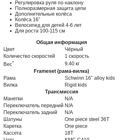
Регулировка руля по наклону
Полноразмерная защита цепи
Дополнительные колёса
Колёса 16"
Велосипед для детей 4-6 лет
Для роста 100-115 см
Общая информация
Цвет
Чёрный
Количество скоростей
1 скорость
*
9.40 кг
Вес
Frameset (рама-вилка)
Рама
Schwinn 16" alloy kids
Вилка
Rigid kids
Трансмиссия
Манетки
N/A
Переключатель передний
N/A
Переключатель задний
N/A
Шатуны
One piece steel 36T
Каретка
One piece
Кассета
18T
Цепь
KMC C410