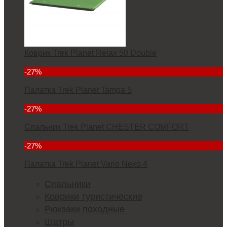
Коврик Trek Planet Relax 50 Double
7000
-27%
Палатка Trek Planet Tampa 5
11380
-27%
Спальник Trek Planet CHESTER COMFORT
4299
-27%
Палатка Trek Planet Vario Nexo 4
23352
Спальники
Коврики туристические
Рюкзаки походные
Шатры