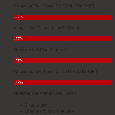
Спальник Trek Planet BRISTOL COMFORT
3934
-27%
Коврик Trek Planet Relax 50 Double
7000
-27%
Палатка Trek Planet Tampa 5
11380
-27%
Спальник Trek Planet CHESTER COMFORT
4299
-27%
Палатка Trek Planet Vario Nexo 4
23352
Спальники
Коврики туристические