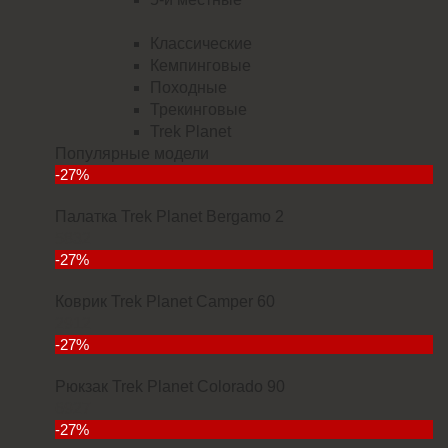
Классические
Кемпинговые
Походные
Трекинговые
Trek Planet
Популярные модели
-27%
Палатка Trek Planet Bergamo 2
5832
-27%
Коврик Trek Planet Camper 60
2912
-27%
Рюкзак Trek Planet Colorado 90
6927
-27%