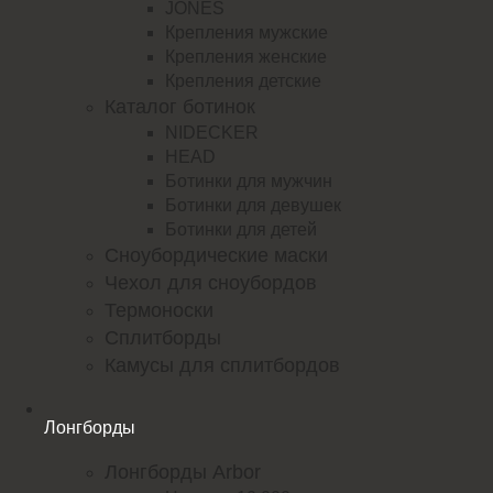
JONES
Крепления мужские
Крепления женские
Крепления детские
Каталог ботинок
NIDECKER
HEAD
Ботинки для мужчин
Ботинки для девушек
Ботинки для детей
Сноубордические маски
Чехол для сноубордов
Термоноски
Сплитборды
Камусы для сплитбордов
Лонгборды
Лонгборды Arbor